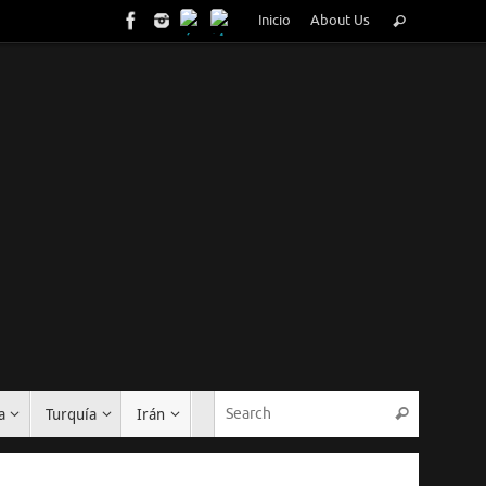
Inicio
About Us
a
Turquía
Irán