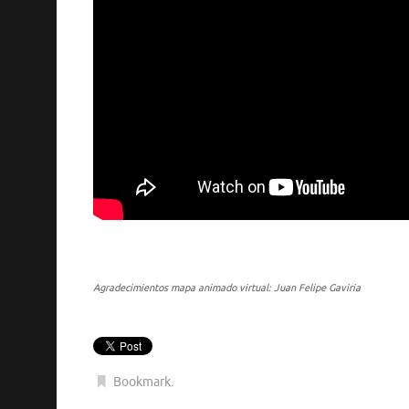
Agradecimientos mapa animado virtual: Juan Felipe Gaviria
Bookmark
.