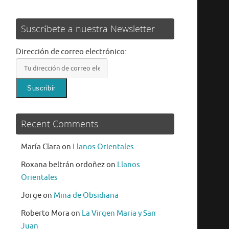
Suscríbete a nuestra Newsletter
Dirección de correo electrónico:
Recent Comments
María Clara
on
Llanos Orientales
Roxana beltrán ordoñez
on
Llanos
Orientales
Jorge
on
Mina de Obsidiana
Roberto Mora
on
La Virgen Maria y San
Juan