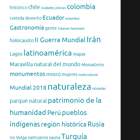
colombia
chile
histórico
ciudades jónicas
Ecuador
comida
desierto
estambul
Gastronomía
gente
Gitanos
hammam
Irán
II Guerra Mundial
holocausto
latinoamérica
Lagos
mapas
Maravilla natural del mundo
Monasterio
monumentos
moscú
mujeres
multicultural
naturaleza
Mundial 2018
nómadas
patrimonio de la
parque natural
humanidad
pueblos
Perú
indígenas
región histórica
Rusia
Turquía
río Volga
santuarios
sauna