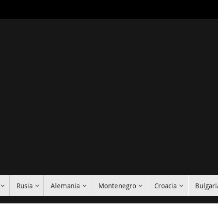
Rusia
Alemania
Montenegro
Croacia
Bulgari