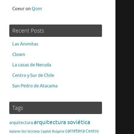
Coeur
on
Qom
Recent Posts
Las Animitas
Clown
La casas de Neruda
Centro y Sur de Chile
San Pedro de Atacama
Tags
arquitectura soviética
arquitectura
carretera
Centro
bazares
bici
bicicleta
Capital Bulgaria