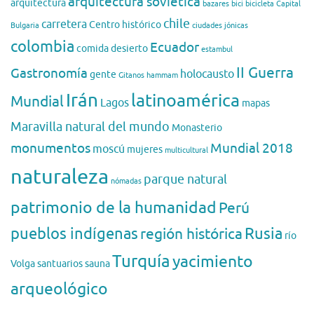
arquitectura soviética
arquitectura
bazares
bici
bicicleta
Capital
chile
carretera
Centro histórico
Bulgaria
ciudades jónicas
colombia
Ecuador
comida
desierto
estambul
II Guerra
Gastronomía
holocausto
gente
Gitanos
hammam
Irán
latinoamérica
Mundial
Lagos
mapas
Maravilla natural del mundo
Monasterio
monumentos
Mundial 2018
moscú
mujeres
multicultural
naturaleza
parque natural
nómadas
patrimonio de la humanidad
Perú
pueblos indígenas
región histórica
Rusia
río
Turquía
yacimiento
Volga
santuarios
sauna
arqueológico