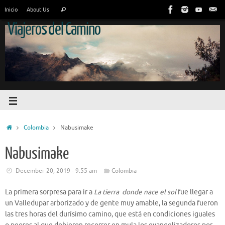
Inicio
About Us
Viajeros del Camino
Colombia
Nabusimake
Nabusimake
December 20, 2019 - 9:55 am
Colombia
La primera sorpresa para ir a
La tierra donde nace el sol
fue llegar a
un Valledupar arborizado y de gente muy amable, la segunda fueron
las tres horas del durísimo camino, que está en condiciones iguales