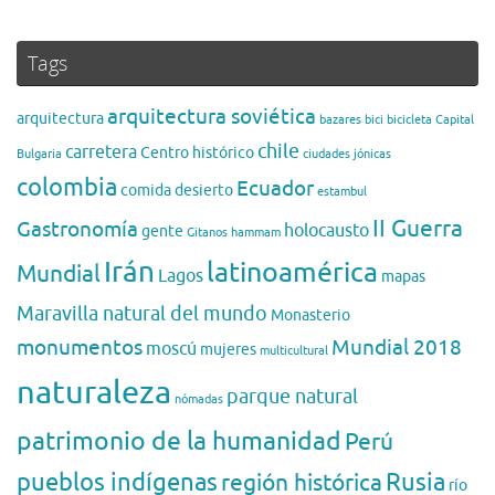
Tags
arquitectura soviética
arquitectura
bazares
bici
bicicleta
Capital
chile
carretera
Centro histórico
Bulgaria
ciudades jónicas
colombia
Ecuador
comida
desierto
estambul
II Guerra
Gastronomía
holocausto
gente
Gitanos
hammam
Irán
latinoamérica
Mundial
Lagos
mapas
Maravilla natural del mundo
Monasterio
monumentos
Mundial 2018
moscú
mujeres
multicultural
naturaleza
parque natural
nómadas
patrimonio de la humanidad
Perú
pueblos indígenas
región histórica
Rusia
río