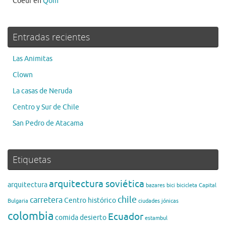
Coeur
en
Qom
Entradas recientes
Las Animitas
Clown
La casas de Neruda
Centro y Sur de Chile
San Pedro de Atacama
Etiquetas
arquitectura soviética
arquitectura
bazares
bici
bicicleta
Capital
chile
carretera
Centro histórico
Bulgaria
ciudades jónicas
colombia
Ecuador
comida
desierto
estambul