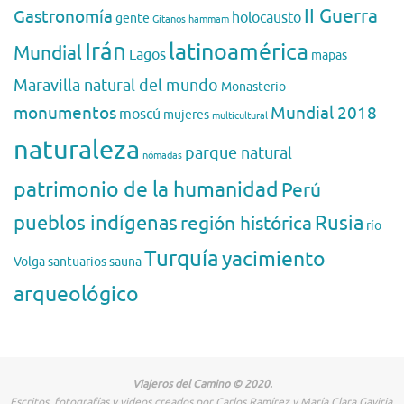
II Guerra
Gastronomía
holocausto
gente
Gitanos
hammam
Irán
latinoamérica
Mundial
Lagos
mapas
Maravilla natural del mundo
Monasterio
monumentos
Mundial 2018
moscú
mujeres
multicultural
naturaleza
parque natural
nómadas
patrimonio de la humanidad
Perú
pueblos indígenas
región histórica
Rusia
río
Turquía
yacimiento
Volga
santuarios
sauna
arqueológico
Viajeros del Camino © 2020.
Escritos, fotografías y videos creados por Carlos Ramírez y María Clara Gaviria.