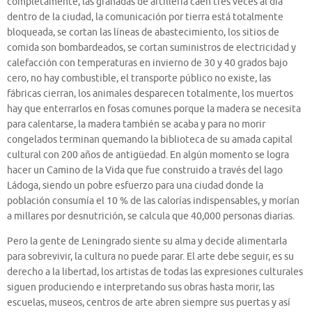
completamente, las granadas de artillería caen tres veces al día
dentro de la ciudad, la comunicación por tierra está totalmente
bloqueada, se cortan las líneas de abastecimiento, los sitios de
comida son bombardeados, se cortan suministros de electricidad y
calefacción con temperaturas en invierno de 30 y 40 grados bajo
cero, no hay combustible, el transporte público no existe, las
fábricas cierran, los animales desparecen totalmente, los muertos
hay que enterrarlos en fosas comunes porque la madera se necesita
para calentarse, la madera también se acaba y para no morir
congelados terminan quemando la biblioteca de su amada capital
cultural con 200 años de antigüedad. En algún momento se logra
hacer un Camino de la Vida que fue construido a través del lago
Ládoga, siendo un pobre esfuerzo para una ciudad donde la
población consumía el 10 % de las calorías indispensables, y morían
a millares por desnutrición, se calcula que 40,000 personas diarias.
Pero la gente de Leningrado siente su alma y decide alimentarla
para sobrevivir, la cultura no puede parar. El arte debe seguir, es su
derecho a la libertad, los artistas de todas las expresiones culturales
siguen produciendo e interpretando sus obras hasta morir, las
escuelas, museos, centros de arte abren siempre sus puertas y así