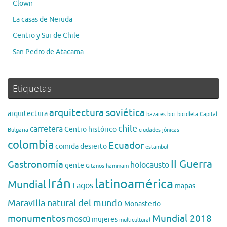
Clown
La casas de Neruda
Centro y Sur de Chile
San Pedro de Atacama
Etiquetas
arquitectura soviética
arquitectura
bazares
bici
bicicleta
Capital
chile
carretera
Centro histórico
Bulgaria
ciudades jónicas
colombia
Ecuador
comida
desierto
estambul
II Guerra
Gastronomía
holocausto
gente
Gitanos
hammam
Irán
latinoamérica
Mundial
Lagos
mapas
Maravilla natural del mundo
Monasterio
monumentos
Mundial 2018
moscú
mujeres
multicultural