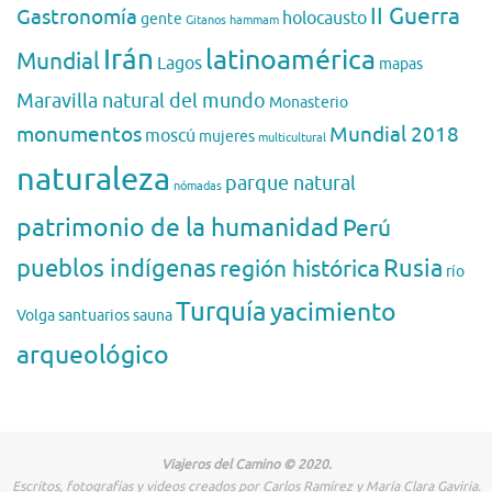
II Guerra
Gastronomía
holocausto
gente
Gitanos
hammam
Irán
latinoamérica
Mundial
Lagos
mapas
Maravilla natural del mundo
Monasterio
monumentos
Mundial 2018
moscú
mujeres
multicultural
naturaleza
parque natural
nómadas
patrimonio de la humanidad
Perú
pueblos indígenas
región histórica
Rusia
río
Turquía
yacimiento
Volga
santuarios
sauna
arqueológico
Viajeros del Camino © 2020.
Escritos, fotografías y videos creados por Carlos Ramírez y María Clara Gaviria.