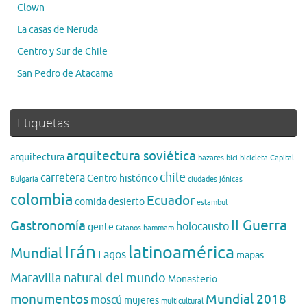
Clown
La casas de Neruda
Centro y Sur de Chile
San Pedro de Atacama
Etiquetas
arquitectura soviética
arquitectura
bazares
bici
bicicleta
Capital
chile
carretera
Centro histórico
Bulgaria
ciudades jónicas
colombia
Ecuador
comida
desierto
estambul
II Guerra
Gastronomía
holocausto
gente
Gitanos
hammam
Irán
latinoamérica
Mundial
Lagos
mapas
Maravilla natural del mundo
Monasterio
monumentos
Mundial 2018
moscú
mujeres
multicultural