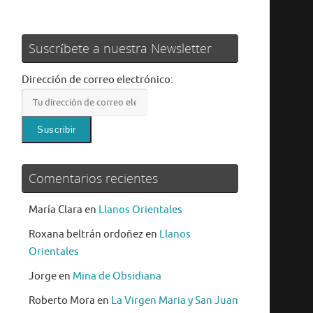
Suscríbete a nuestra Newsletter
Dirección de correo electrónico:
Comentarios recientes
María Clara
en
Llanos Orientales
Roxana beltrán ordoñez
en
Llanos
Orientales
Jorge
en
Mina de Obsidiana
Roberto Mora
en
La Virgen Maria y San Juan