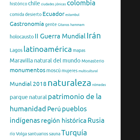
colombia
chile
histórico
ciudades jónicas
Ecuador
comida
desierto
estambul
Gastronomía
gente
Gitanos
hammam
Irán
II Guerra Mundial
holocausto
latinoamérica
Lagos
mapas
Maravilla natural del mundo
Monasterio
monumentos
moscú
mujeres
multicultural
naturaleza
Mundial 2018
nómadas
patrimonio de la
parque natural
humanidad
pueblos
Perú
indígenas
región histórica
Rusia
Turquía
río Volga
santuarios
sauna