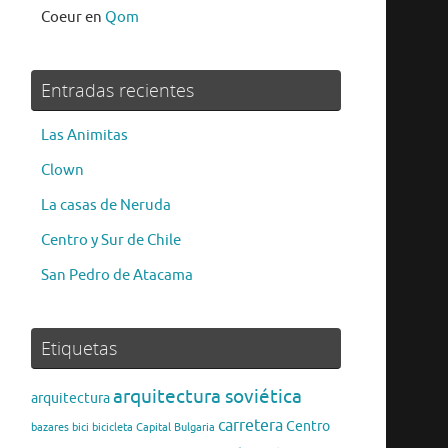
Coeur
en
Qom
Entradas recientes
Las Animitas
Clown
La casas de Neruda
Centro y Sur de Chile
San Pedro de Atacama
Etiquetas
arquitectura soviética
arquitectura
carretera
Centro
bazares
bici
bicicleta
Capital Bulgaria