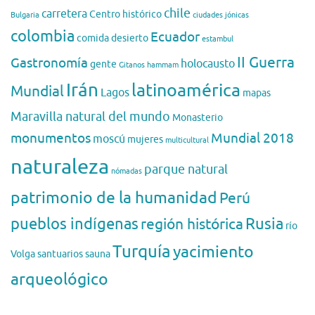
chile
carretera
Centro histórico
Bulgaria
ciudades jónicas
colombia
Ecuador
comida
desierto
estambul
II Guerra
Gastronomía
holocausto
gente
Gitanos
hammam
Irán
latinoamérica
Mundial
Lagos
mapas
Maravilla natural del mundo
Monasterio
monumentos
Mundial 2018
moscú
mujeres
multicultural
naturaleza
parque natural
nómadas
patrimonio de la humanidad
Perú
pueblos indígenas
región histórica
Rusia
río
Turquía
yacimiento
Volga
santuarios
sauna
arqueológico