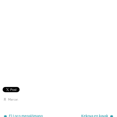
Marcar
.
El Loco megalómano
Kekova en kayak