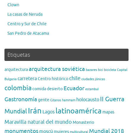
Clown
La casas de Neruda
Centro y Sur de Chile
San Pedro de Atacama
Etiquetas
arquitectura soviética
arquitectura
bazares
bici
bicicleta
Capital
chile
carretera
Centro histórico
Bulgaria
ciudades jónicas
colombia
Ecuador
comida
desierto
estambul
II Guerra
Gastronomía
holocausto
gente
Gitanos
hammam
Irán
latinoamérica
Mundial
Lagos
mapas
Maravilla natural del mundo
Monasterio
monumentos
Mundial 2018
moscú
mujeres
multicultural