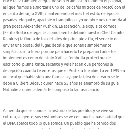
Hace falta también alegrar no solo el alma sino también el paladar,
así que fuimos a almorzar a uno de los cafés míticos de Moscú con el
encanto del siglo XVIII, manteniendo el más fiel estilo de épocas
pasadas: elegante, apacible y tranquilo, cuyo nombre nos recuerda al
gran poeta Alexander Pushkin. La atención, la exquisita comida
(Estilo Rústico elegante, como bien lo definió nuestro Chef Camilo
Ramírez) la finura de los detalles de principio a fin, el servicio de
enviar una postal del lugar, detalle que sonaría simplemente
simpático, sino fuera porque para hacerlo te preparan todos los
implementos como del siglo XVIII: alfombrilla protectora de
escritorio, pluma, tinta, secante y vela hacen que perdones la
decepción cuando te enteras que el Pushkin fue abierto en 1999 en
un local que había sido una farmacia y que la idea de crearlo se le
debe a Gilbert Bécaut quien hace 55 años se enamoró de su guía
Nathalie a quien además le compuso la famosa canción.
A medida que se conoce la historia de los pueblos y se vive su
cultura, su gente, sus costumbres se ve con mucha más claridad que
el DNA abarca todo lo que somos. Un pueblo que ha tenido dos