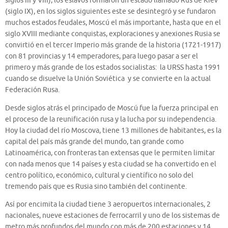
siglos III y VIII), los eslavos formaron un estado llamado Rus de Kiev
(siglo IX), en los siglos siguientes este se desintegró y se fundaron
muchos estados feudales, Moscú el más importante, hasta que en el
siglo XVIII mediante conquistas, exploraciones y anexiones Rusia se
convirtió en el tercer Imperio más grande de la historia (1721-1917)
con 81 provincias y 14 emperadores, para luego pasar a ser el
primero y más grande de los estados socialistas: la URSS hasta 1991
cuando se disuelve la Unión Soviética y se convierte en la actual
Federación Rusa.
Desde siglos atrás el principado de Moscú fue la fuerza principal en
el proceso de la reunificación rusa y la lucha por su independencia.
Hoy la ciudad del río Moscova, tiene 13 millones de habitantes, es la
capital del país más grande del mundo, tan grande como
Latinoamérica, con fronteras tan extensas que le permiten limitar
con nada menos que 14 países y esta ciudad se ha convertido en el
centro político, económico, cultural y científico no solo del
tremendo país que es Rusia sino también del continente.
Así por encimita la ciudad tiene 3 aeropuertos internacionales, 2
nacionales, nueve estaciones de ferrocarril y uno de los sistemas de
metro más profundos del mundo con más de 200 estaciones y 14