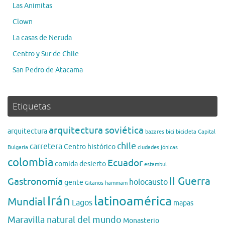
Las Animitas
Clown
La casas de Neruda
Centro y Sur de Chile
San Pedro de Atacama
Etiquetas
arquitectura soviética
arquitectura
bazares
bici
bicicleta
Capital
chile
carretera
Centro histórico
Bulgaria
ciudades jónicas
colombia
Ecuador
comida
desierto
estambul
II Guerra
Gastronomía
holocausto
gente
Gitanos
hammam
Irán
latinoamérica
Mundial
Lagos
mapas
Maravilla natural del mundo
Monasterio