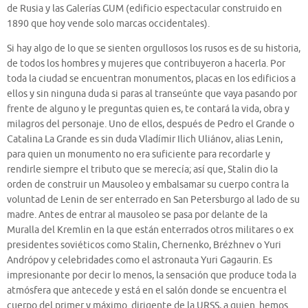
de Rusia y las Galerías GUM (edificio espectacular construido en
1890 que hoy vende solo marcas occidentales).
Si hay algo de lo que se sienten orgullosos los rusos es de su historia,
de todos los hombres y mujeres que contribuyeron a hacerla. Por
toda la ciudad se encuentran monumentos, placas en los edificios a
ellos y sin ninguna duda si paras al transeúnte que vaya pasando por
frente de alguno y le preguntas quien es, te contará la vida, obra y
milagros del personaje. Uno de ellos, después de Pedro el Grande o
Catalina La Grande es sin duda Vladímir Ilich Uliánov, alias Lenin,
para quien un monumento no era suficiente para recordarle y
rendirle siempre el tributo que se merecía; así que, Stalin dio la
orden de construir un Mausoleo y embalsamar su cuerpo contra la
voluntad de Lenin de ser enterrado en San Petersburgo al lado de su
madre. Antes de entrar al mausoleo se pasa por delante de la
Muralla del Kremlin en la que están enterrados otros militares o ex
presidentes soviéticos como Stalin, Chernenko, Brézhnev o Yuri
Andrópov y celebridades como el astronauta Yuri Gagaurin. Es
impresionante por decir lo menos, la sensación que produce toda la
atmósfera que antecede y está en el salón donde se encuentra el
cuerpo del primer y máximo dirigente de la URSS, a quien hemos