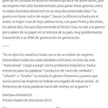
guerras victoriosas estando en desventaja ante los adversarios, que
las mujeres han sido fundamentales para ganar estas guerras como
lo relata Svetlana Alexiévich en su muy documentado libro “La
guerra no tiene rostro de mujer”, hacen la diferencia hasta en el
andar; la mujer rusa de hoy camina recta, con paso firme y decidido,
la cabeza alta, los ojos fijos mirando al frente, hoy, no van a la guerra
pero saben de su papel en la historia de su país, muy posiblemente
transmitido a su DNA de generación en generación.
——
“En el ejército soviético hubo cerca de un millón de mujeres.
Dominaban todas las especialidades militares, incluso las más
“masculinas”. Llegó a surgir cierto problema lingüístico: hasta
entonces para las palabras “conductor de carro de combate”,
“infante” o “tirador” no existía el género femenino, puesto que
nunca antes las mujeres se habían encargado de estas tareas . El
femenino de estas palabras nació allí mismo, en la guerra .”
Svetlana Alexiévich
Premio Nobel de literatura 2015