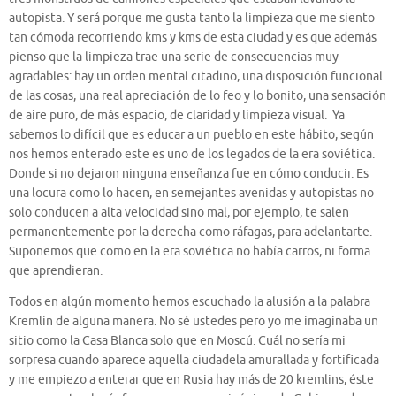
autopista. Y será porque me gusta tanto la limpieza que me siento
tan cómoda recorriendo kms y kms de esta ciudad y es que además
pienso que la limpieza trae una serie de consecuencias muy
agradables: hay un orden mental citadino, una disposición funcional
de las cosas, una real apreciación de lo feo y lo bonito, una sensación
de aire puro, de más espacio, de claridad y limpieza visual. Ya
sabemos lo difícil que es educar a un pueblo en este hábito, según
nos hemos enterado este es uno de los legados de la era soviética.
Donde si no dejaron ninguna enseñanza fue en cómo conducir. Es
una locura como lo hacen, en semejantes avenidas y autopistas no
solo conducen a alta velocidad sino mal, por ejemplo, te salen
permanentemente por la derecha como ráfagas, para adelantarte.
Suponemos que como en la era soviética no había carros, ni forma
que aprendieran.
Todos en algún momento hemos escuchado la alusión a la palabra
Kremlin de alguna manera. No sé ustedes pero yo me imaginaba un
sitio como la Casa Blanca solo que en Moscú. Cuál no sería mi
sorpresa cuando aparece aquella ciudadela amurallada y fortificada
y me empiezo a enterar que en Rusia hay más de 20 kremlins, éste