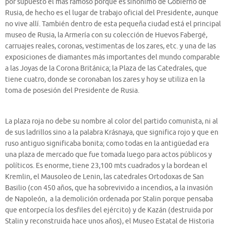
por supuesto el más famoso porque es sinónimo de Gobierno de
Rusia, de hecho es el lugar de trabajo oficial del Presidente, aunque
no vive allí. También dentro de esta pequeña ciudad está el principal
museo de Rusia, la Armería con su colección de Huevos Fabergé,
carruajes reales, coronas, vestimentas de los zares, etc. y una de las
exposiciones de diamantes más importantes del mundo comparable
a las Joyas de la Corona Británica; la Plaza de las Catedrales, que
tiene cuatro, donde se coronaban los zares y hoy se utiliza en la
toma de posesión del Presidente de Rusia.
La plaza roja no debe su nombre al color del partido comunista, ni al
de sus ladrillos sino a la palabra Krásnaya, que significa rojo y que en
ruso antiguo significaba bonita; como todas en la antigüedad era
una plaza de mercado que fue tomada luego para actos públicos y
políticos. Es enorme, tiene 23,100 mts cuadrados y la bordean el
Kremlin, el Mausoleo de Lenin, las catedrales Ortodoxas de San
Basilio (con 450 años, que ha sobrevivido a incendios, a la invasión
de Napoleón, a la demolición ordenada por Stalin porque pensaba
que entorpecía los desfiles del ejército) y de Kazán (destruida por
Stalin y reconstruida hace unos años), el Museo Estatal de Historia