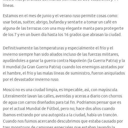
líneas.
Estamos en el mes de junio y el verano ruso permite cosas como:
usar botas, suéter, abrigo, bufanda y sentarte a tomar un café en
alguna de las terrazas con una muy elegante manta para protegerte
de los 7 y en un buen día hasta los 16 grados que abrasan la ciudad.
Definitivamente las temperaturas y especialmente el frío y el
invierno siempre han sido aliados incluso de las fuerzas militares,
ayudándoles a ganar la guerra contra Napoleón (la Guerra Patria) y la
II mundial (la Gran Guerra Patria) cuando los enemigos azotados por
el hambre, el frío y las malas líneas de suministro, fueron aniquilados
por el devastador invierno ruso.
Moscú no es una ciudad limpia, es Impecable, así, con mayúscula.
Literalmente lavan las calles, avenidas y aceras a diario con chorros
de agua con carros diseñados para tal fin. Podríamos pensar que es
por el actual Mundial de Fútbol, pero no; hace dos años cuando
íbamos entrando por una autopista a la ciudad, había un trancón.
Cuando nos fuimos acercando descubrimos que estaba causado por
tres monstruos de camiones especiales que estaban lavando la