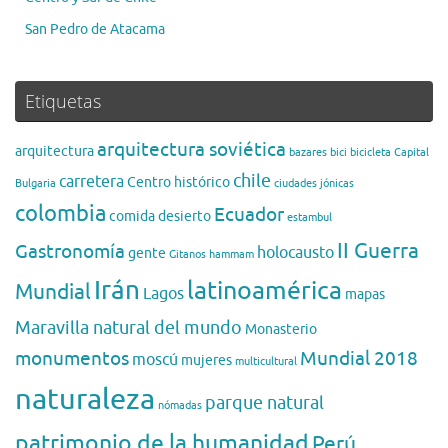
San Pedro de Atacama
Etiquetas
arquitectura soviética
arquitectura
bazares
bici
bicicleta
Capital
chile
carretera
Centro histórico
Bulgaria
ciudades jónicas
colombia
Ecuador
comida
desierto
estambul
II Guerra
Gastronomía
holocausto
gente
Gitanos
hammam
Irán
latinoamérica
Mundial
Lagos
mapas
Maravilla natural del mundo
Monasterio
monumentos
Mundial 2018
moscú
mujeres
multicultural
naturaleza
parque natural
nómadas
patrimonio de la humanidad
Perú