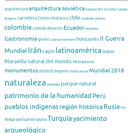
arquitectura soviética
arquitectura
bazares
bici
bicicleta
Capital
chile
carretera
Centro histórico
Bulgaria
ciudades jónicas
colombia
Ecuador
comida
desierto
estambul
II Guerra
Gastronomía
holocausto
gente
Gitanos
hammam
Irán
latinoamérica
Mundial
Lagos
mapas
Maravilla natural del mundo
Monasterio
monumentos
Mundial 2018
moscú
mujeres
multicultural
naturaleza
parque natural
nómadas
patrimonio de la humanidad
Perú
pueblos indígenas
región histórica
Rusia
río
Turquía
yacimiento
Volga
santuarios
sauna
arqueológico