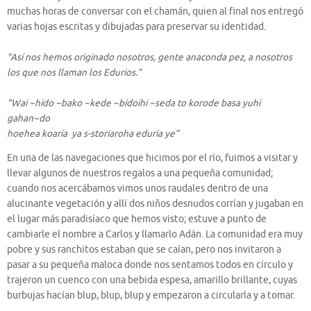
muchas horas de conversar con el chamán, quien al final nos entregó
varias hojas escritas y dibujadas para preservar su identidad.
“Así nos hemos originado nosotros, gente anaconda pez, a nosotros
los que nos llaman los Edurios.”
“Wai ~hido ~bako ~kede ~bidoihi ~seda to korode basa yuhi
gahan~do
hoehea koaria ya s-storiaroha eduria ye”
En una de las navegaciones que hicimos por el río, fuimos a visitar y
llevar algunos de nuestros regalos a una pequeña comunidad;
cuando nos acercábamos vimos unos raudales dentro de una
alucinante vegetación y allí dos niños desnudos corrían y jugaban en
el lugar más paradisíaco que hemos visto; estuve a punto de
cambiarle el nombre a Carlos y llamarlo Adán. La comunidad era muy
pobre y sus ranchitos estaban que se caían, pero nos invitaron a
pasar a su pequeña maloca donde nos sentamos todos en círculo y
trajeron un cuenco con una bebida espesa, amarillo brillante, cuyas
burbujas hacían blup, blup, blup y empezaron a circularla y a tomar.