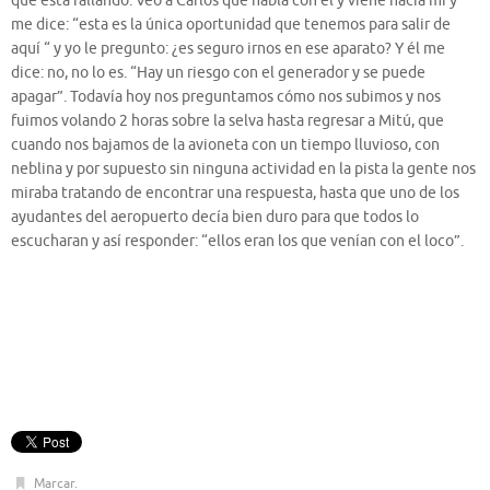
que está fallando. Veo a Carlos que habla con él y viene hacia mí y
me dice: “esta es la única oportunidad que tenemos para salir de
aquí “ y yo le pregunto: ¿es seguro irnos en ese aparato? Y él me
dice: no, no lo es. “Hay un riesgo con el generador y se puede
apagar”. Todavía hoy nos preguntamos cómo nos subimos y nos
fuimos volando 2 horas sobre la selva hasta regresar a Mitú, que
cuando nos bajamos de la avioneta con un tiempo lluvioso, con
neblina y por supuesto sin ninguna actividad en la pista la gente nos
miraba tratando de encontrar una respuesta, hasta que uno de los
ayudantes del aeropuerto decía bien duro para que todos lo
escucharan y así responder: “ellos eran los que venían con el loco”.
Marcar
.