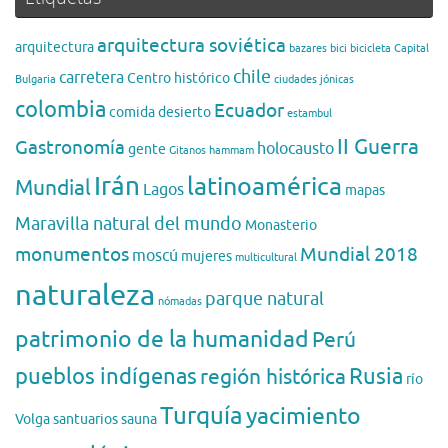
arquitectura soviética
arquitectura
bazares
bici
bicicleta
Capital
chile
carretera
Centro histórico
Bulgaria
ciudades jónicas
colombia
Ecuador
comida
desierto
estambul
II Guerra
Gastronomía
holocausto
gente
Gitanos
hammam
Irán
latinoamérica
Mundial
Lagos
mapas
Maravilla natural del mundo
Monasterio
monumentos
Mundial 2018
moscú
mujeres
multicultural
naturaleza
parque natural
nómadas
patrimonio de la humanidad
Perú
pueblos indígenas
región histórica
Rusia
río
Turquía
yacimiento
Volga
santuarios
sauna