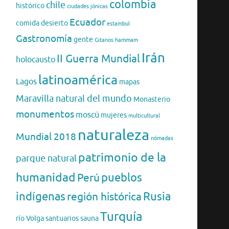
colombia
chile
histórico
ciudades jónicas
Ecuador
comida
desierto
estambul
Gastronomía
gente
Gitanos
hammam
Irán
II Guerra Mundial
holocausto
latinoamérica
Lagos
mapas
Maravilla natural del mundo
Monasterio
monumentos
moscú
mujeres
multicultural
naturaleza
Mundial 2018
nómadas
patrimonio de la
parque natural
humanidad
pueblos
Perú
indígenas
región histórica
Rusia
Turquía
río Volga
santuarios
sauna