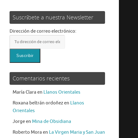
Suscríbete a nuestra Newsletter
Dirección de correo electrónico:
Comentarios recientes
María Clara
en
Llanos Orientales
Roxana beltrán ordoñez
en
Llanos
Orientales
Jorge
en
Mina de Obsidiana
Roberto Mora
en
La Virgen Maria y San Juan