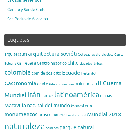
La casas de Neruda
Centro y Sur de Chile
San Pedro de Atacama
Etiquetas
arquitectura soviética
arquitectura
bazares
bici
bicicleta
Capital
chile
carretera
Centro histórico
Bulgaria
ciudades jónicas
colombia
Ecuador
comida
desierto
estambul
II Guerra
Gastronomía
holocausto
gente
Gitanos
hammam
Irán
latinoamérica
Mundial
Lagos
mapas
Maravilla natural del mundo
Monasterio
monumentos
Mundial 2018
moscú
mujeres
multicultural
naturaleza
parque natural
nómadas