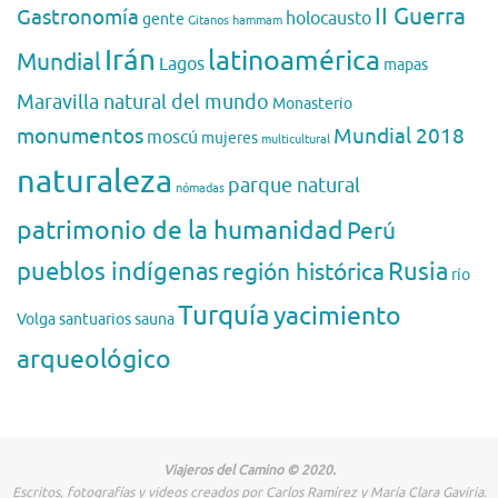
II Guerra
Gastronomía
holocausto
gente
Gitanos
hammam
Irán
latinoamérica
Mundial
Lagos
mapas
Maravilla natural del mundo
Monasterio
monumentos
Mundial 2018
moscú
mujeres
multicultural
naturaleza
parque natural
nómadas
patrimonio de la humanidad
Perú
pueblos indígenas
región histórica
Rusia
río
Turquía
yacimiento
Volga
santuarios
sauna
arqueológico
Viajeros del Camino © 2020.
Escritos, fotografías y videos creados por Carlos Ramírez y María Clara Gaviria.