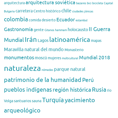
arquitectura soviética
arquitectura
bazares
bici
bicicleta
Capital
chile
carretera
Centro histórico
Bulgaria
ciudades jónicas
colombia
Ecuador
comida
desierto
estambul
II Guerra
Gastronomía
holocausto
gente
Gitanos
hammam
Irán
latinoamérica
Mundial
Lagos
mapas
Maravilla natural del mundo
Monasterio
monumentos
Mundial 2018
moscú
mujeres
multicultural
naturaleza
parque natural
nómadas
patrimonio de la humanidad
Perú
pueblos indígenas
región histórica
Rusia
río
Turquía
yacimiento
Volga
santuarios
sauna
arqueológico