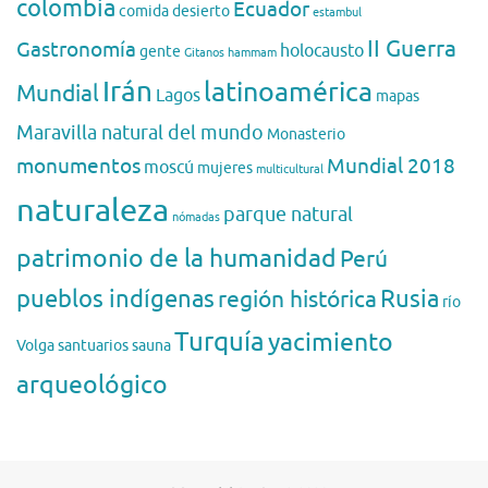
colombia
Ecuador
comida
desierto
estambul
II Guerra
Gastronomía
holocausto
gente
Gitanos
hammam
Irán
latinoamérica
Mundial
Lagos
mapas
Maravilla natural del mundo
Monasterio
monumentos
Mundial 2018
moscú
mujeres
multicultural
naturaleza
parque natural
nómadas
patrimonio de la humanidad
Perú
pueblos indígenas
región histórica
Rusia
río
Turquía
yacimiento
Volga
santuarios
sauna
arqueológico