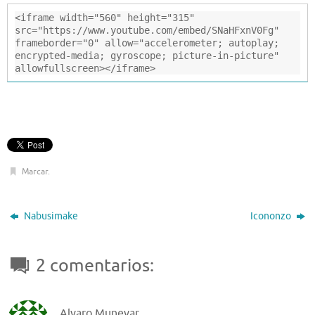
<iframe width="560" height="315" 
src="https://www.youtube.com/embed/SNaHFxnV0Fg" 
frameborder="0" allow="accelerometer; autoplay; 
encrypted-media; gyroscope; picture-in-picture" 
allowfullscreen></iframe>
Marcar
.
Nabusimake
Icononzo
2 comentarios:
Alvaro Munevar