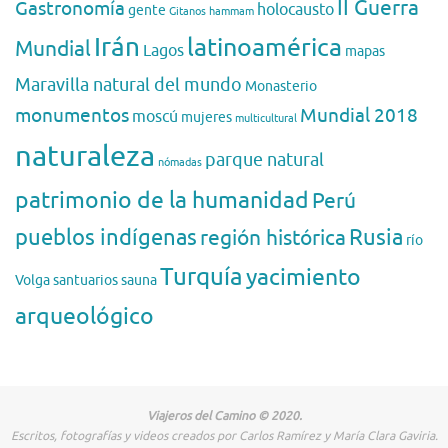
II Guerra
Gastronomía
holocausto
gente
Gitanos
hammam
Irán
latinoamérica
Mundial
Lagos
mapas
Maravilla natural del mundo
Monasterio
monumentos
Mundial 2018
moscú
mujeres
multicultural
naturaleza
parque natural
nómadas
patrimonio de la humanidad
Perú
pueblos indígenas
región histórica
Rusia
río
Turquía
yacimiento
Volga
santuarios
sauna
arqueológico
Viajeros del Camino © 2020.
Escritos, fotografías y videos creados por Carlos Ramírez y María Clara Gaviria.