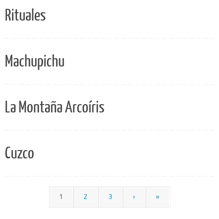
Rituales
Machupichu
La Montaña Arcoíris
Cuzco
1
2
3
›
»