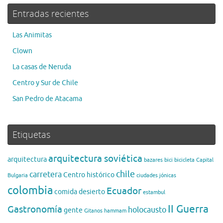
Entradas recientes
Las Animitas
Clown
La casas de Neruda
Centro y Sur de Chile
San Pedro de Atacama
Etiquetas
arquitectura soviética
arquitectura
bazares
bici
bicicleta
Capital
chile
carretera
Centro histórico
Bulgaria
ciudades jónicas
colombia
Ecuador
comida
desierto
estambul
II Guerra
Gastronomía
holocausto
gente
Gitanos
hammam