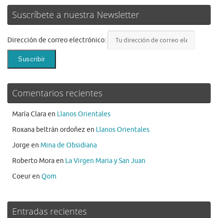
Suscríbete a nuestra Newsletter
Dirección de correo electrónico:
Comentarios recientes
María Clara
en
Llanos Orientales
Roxana beltrán ordoñez
en
Llanos Orientales
Jorge
en
Mina de Obsidiana
Roberto Mora
en
La Virgen Maria y San Juan
Coeur
en
Qom
Entradas recientes