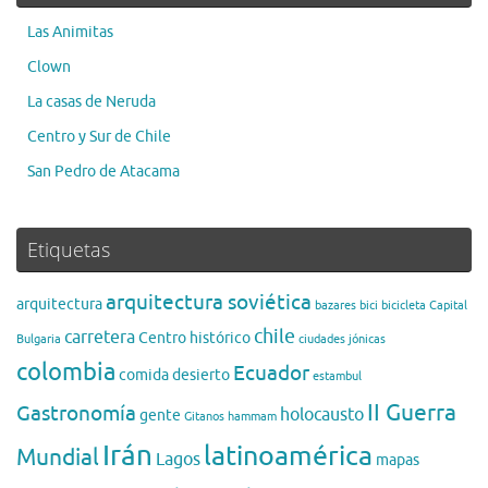
Las Animitas
Clown
La casas de Neruda
Centro y Sur de Chile
San Pedro de Atacama
Etiquetas
arquitectura soviética
arquitectura
bazares
bici
bicicleta
Capital
chile
carretera
Centro histórico
Bulgaria
ciudades jónicas
colombia
Ecuador
comida
desierto
estambul
II Guerra
Gastronomía
holocausto
gente
Gitanos
hammam
Irán
latinoamérica
Mundial
Lagos
mapas