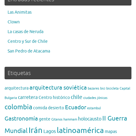
Las Animitas
Clown
La casas de Neruda
Centro y Sur de Chile
San Pedro de Atacama
Etiquetas
arquitectura soviética
arquitectura
bazares
bici
bicicleta
Capital
chile
carretera
Centro histórico
Bulgaria
ciudades jónicas
colombia
Ecuador
comida
desierto
estambul
II Guerra
Gastronomía
holocausto
gente
Gitanos
hammam
Irán
latinoamérica
Mundial
Lagos
mapas