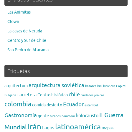
Las Animitas
Clown
La casas de Neruda
Centro y Sur de Chile
San Pedro de Atacama
Etiquetas
arquitectura soviética
arquitectura
bazares
bici
bicicleta
Capital
chile
carretera
Centro histórico
Bulgaria
ciudades jónicas
colombia
Ecuador
comida
desierto
estambul
II Guerra
Gastronomía
holocausto
gente
Gitanos
hammam
Irán
latinoamérica
Mundial
Lagos
mapas