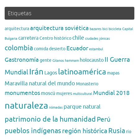
Etiquetas
arquitectura soviética
arquitectura
bazares
bici
bicicleta
Capital
chile
carretera
Centro histórico
Bulgaria
ciudades jónicas
colombia
Ecuador
comida
desierto
estambul
II Guerra
Gastronomía
holocausto
gente
Gitanos
hammam
Irán
latinoamérica
Mundial
Lagos
mapas
Maravilla natural del mundo
Monasterio
monumentos
Mundial 2018
moscú
mujeres
multicultural
naturaleza
parque natural
nómadas
patrimonio de la humanidad
Perú
pueblos indígenas
región histórica
Rusia
río