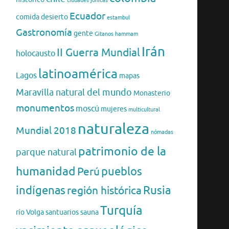
ciudades jónicas
Ecuador
comida
desierto
estambul
Gastronomía
gente
Gitanos
hammam
Irán
II Guerra Mundial
holocausto
latinoamérica
Lagos
mapas
Maravilla natural del mundo
Monasterio
monumentos
moscú
mujeres
multicultural
naturaleza
Mundial 2018
nómadas
patrimonio de la
parque natural
humanidad
pueblos
Perú
indígenas
región histórica
Rusia
Turquía
río Volga
santuarios
sauna