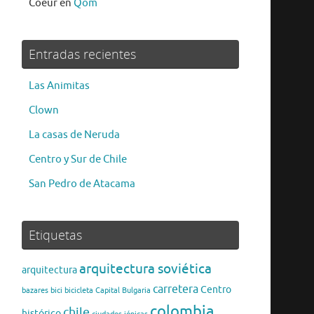
Coeur
en
Qom
Entradas recientes
Las Animitas
Clown
La casas de Neruda
Centro y Sur de Chile
San Pedro de Atacama
Etiquetas
arquitectura soviética
arquitectura
carretera
Centro
bazares
bici
bicicleta
Capital Bulgaria
colombia
chile
histórico