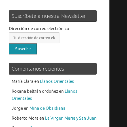
Suscríbete a nuestra Newsletter
Dirección de correo electrónico:
Comentarios recientes
María Clara
en
Llanos Orientales
Roxana beltrán ordoñez
en
Llanos
Orientales
Jorge
en
Mina de Obsidiana
Roberto Mora
en
La Virgen Maria y San Juan