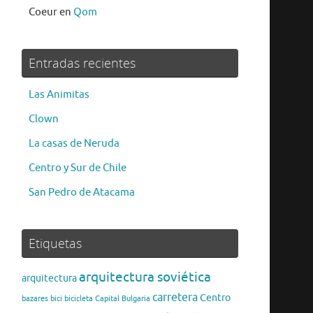
Coeur
en
Qom
Entradas recientes
Las Animitas
Clown
La casas de Neruda
Centro y Sur de Chile
San Pedro de Atacama
Etiquetas
arquitectura soviética
arquitectura
carretera
Centro
bazares
bici
bicicleta
Capital Bulgaria