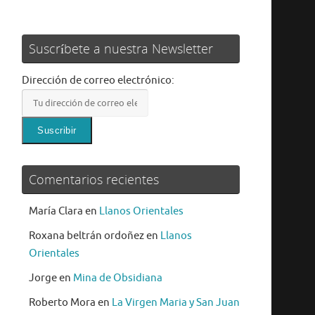
Suscríbete a nuestra Newsletter
Dirección de correo electrónico:
Comentarios recientes
María Clara
en
Llanos Orientales
Roxana beltrán ordoñez
en
Llanos
Orientales
Jorge
en
Mina de Obsidiana
Roberto Mora
en
La Virgen Maria y San Juan