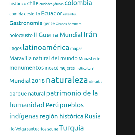
colombia
chile
histórico
ciudades jónicas
Ecuador
comida
desierto
estambul
Gastronomía
gente
Gitanos
hammam
Irán
II Guerra Mundial
holocausto
latinoamérica
Lagos
mapas
Maravilla natural del mundo
Monasterio
monumentos
moscú
mujeres
multicultural
naturaleza
Mundial 2018
nómadas
patrimonio de la
parque natural
humanidad
pueblos
Perú
indígenas
región histórica
Rusia
Turquía
río Volga
santuarios
sauna